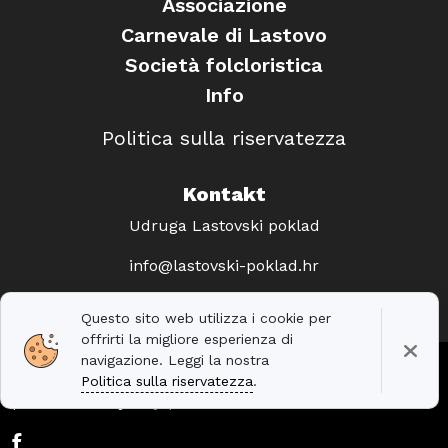
Associazione
Carnevale di Lastovo
Società folcloristica
Info
Politica sulla riservatezza
Kontakt
Udruga Lastovski poklad
info@lastovski-poklad.hr
Questo sito web utilizza i cookie per
offrirti la migliore esperienza di
navigazione. Leggi la nostra
© 2010. — 2026. Udruga Lastovski poklad. Web
Politica sulla riservatezza
.
podrška i dizajn
Stjepan Tafra
.