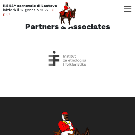
mijau
Il 544° carnevale di Lastovo
inizierà il
17 gennaio 2027.
Di
più»
Partners & Associates