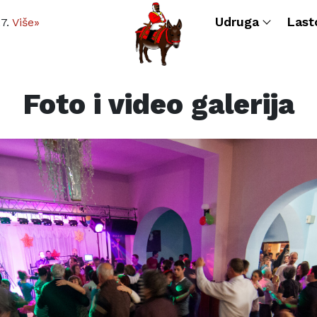
Udruga
Last
27.
Više»
Foto i video galerija