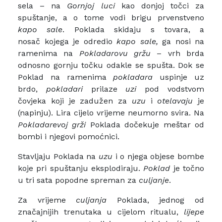
sela – na
Gornjoj luci
kao donjoj točci za
spuštanje, a o tome vodi brigu prvenstveno
kapo sale
. Poklada skidaju s tovara, a
nosač kojega je odredio
kapo
sale,
ga nosi na
ramenima na
Pokladarovu gržu
– vrh brda
odnosno gornju točku odakle se spušta. Dok se
Poklad na ramenima
pokladara
uspinje uz
brdo,
pokladari
prilaze
uzi
pod vodstvom
čovjeka koji je zadužen za
uzu
i
otelavaju
je
(napinju). Lira cijelo vrijeme neumorno svira. Na
Pokladarevoj grži
Poklada dočekuje meštar od
bombi i njegovi pomoćnici.
Stavljaju Poklada na
uzu
i o njega objese bombe
koje pri spuštanju eksplodiraju.
Poklad
je točno
u tri sata popodne spreman za
culjanje
.
Za vrijeme
culjanja
Poklada, jednog od
značajnijih trenutaka u cijelom ritualu,
lijepe