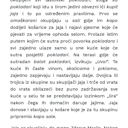
pokladari
koji idu s lirom jedini obvezni ići
kupit
jaja
i to po određenim pravilima. Prvo se
omaškarani
okupljaju u
sali
gdje im
kapo
dodijeli košarice za jaja i najavi pjesme koje će
pjevati za vrijeme ophoda selom. Prolaze istim
putem kojim će sutra proći povorka
pokladara
i
svi zajedno ulaze samo u one kuće koje će
sutra posjetiti
pokladari
. Na terasi gdje će
sutradan
balat pokladari,
izvikuju „
Uvo!
”. Te
kuće ih časte vinom,
skalicama
i
prklama
,
zajedno zapjevaju i nastavljaju dalje. Dvojica ili
trojica iz skupine su skupljači jaja i trče od vrata
do vrata obilazeći bez puno zadržavanja sve
kuće u selu te se predstavljaju lozinkom „lira“
nakon čega ih domaćin daruje jajima. Jaja
donose i stavljaju u košare koje je za tu skupinu
pripremio
kapo sale.
Jaja se skupljaju do zvona Zdravo Marija. Nakon