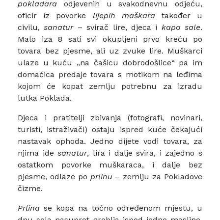
pokladara
odjevenih u svakodnevnu odjeću,
oficir iz povorke
lijepih maškara
također u
civilu,
sanatur
– svirač lire, djeca i
kapo sale
.
Malo iza 8 sati svi okupljeni prvo kreću po
tovara bez pjesme, ali uz zvuke lire. Muškarci
ulaze u kuću „na čašicu dobrodošlice“ pa im
domaćica predaje tovara s motikom na leđima
kojom će kopat zemlju potrebnu za izradu
lutka Poklada.
Djeca i pratitelji zbivanja (fotografi, novinari,
turisti, istraživači) ostaju ispred kuće čekajući
nastavak ophoda. Jedno dijete vodi tovara, za
njima ide
sanatur
, lira i dalje svira, i zajedno s
ostatkom povorke muškaraca, i dalje bez
pjesme, odlaze po
prlinu
– zemlju za Pokladove
čizme.
Prlina
se kopa na točno određenom mjestu, u
dnu sela nasuprot groblja ispod jedne masline.