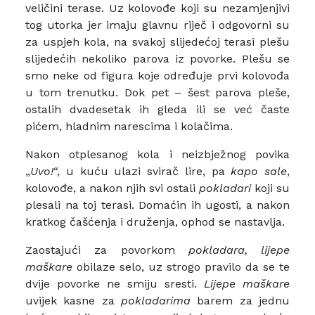
veličini terase. Uz kolovođe koji su nezamjenjivi
tog utorka jer imaju glavnu riječ i odgovorni su
za uspjeh kola, na svakoj slijedećoj terasi plešu
slijedećih nekoliko parova iz povorke. Plešu se
smo neke od figura koje određuje prvi kolovođa
u tom trenutku. Dok pet – šest parova pleše,
ostalih dvadesetak ih gleda ili se već časte
pićem, hladnim narescima i kolačima.
Nakon otplesanog kola i neizbježnog povika
„
Uvo!
“, u kuću ulazi svirač lire, pa
kapo sale
,
kolovođe, a nakon njih svi ostali
pokladari
koji su
plesali na toj terasi. Domaćin ih ugosti, a nakon
kratkog čašćenja i druženja, ophod se nastavlja.
Zaostajući za povorkom
pokladara,
lijepe
maškare
obilaze selo, uz strogo pravilo da se te
dvije povorke ne smiju sresti.
Lijepe maškare
uvijek kasne za
pokladarima
barem za jednu