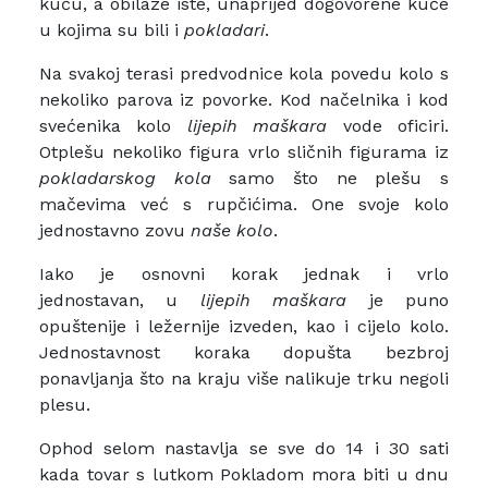
kuću, a obilaze iste, unaprijed dogovorene kuće
u kojima su bili i
pokladari
.
Na svakoj terasi predvodnice kola povedu kolo s
nekoliko parova iz povorke. Kod načelnika i kod
svećenika kolo
lijepih maškara
vode oficiri.
Otplešu nekoliko figura vrlo sličnih figurama iz
pokladarskog kola
samo što ne plešu s
mačevima već s rupčićima. One svoje kolo
jednostavno zovu
naše kolo
.
Iako je osnovni korak jednak i vrlo
jednostavan, u
lijepih maškara
je puno
opuštenije i ležernije izveden, kao i cijelo kolo.
Jednostavnost koraka dopušta bezbroj
ponavljanja što na kraju više nalikuje trku negoli
plesu.
Ophod selom nastavlja se sve do 14 i 30 sati
kada tovar s lutkom Pokladom mora biti u dnu