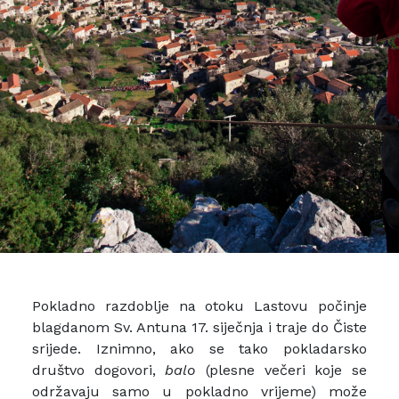
Pokladno razdoblje na otoku Lastovu počinje
blagdanom Sv. Antuna 17. siječnja i traje do Čiste
srijede. Iznimno, ako se tako pokladarsko
društvo dogovori,
balo
(plesne večeri koje se
održavaju samo u pokladno vrijeme) može