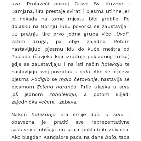
uzu
. Prolazeći pokraj Crkve Sv. Kuzme i
Damjana, lira prestaje svirati i pjesma utihne jer
je nekada na tome mjestu bilo groblje. Po
dolasku na Gornju luku povorka se zaustavlja i
uz pratnju lire prvo jedna grupa viče „
Uvo!
“,
zatim druga, pa obje zajedno. Potom
nastavljajući pjesmu idu do kuće meštra od
Poklada (čovjeka koji izrađuje pokladnog lutka)
gdje se zaustavljaju i na isti način
halekaju
te
nastavljaju svoj povratak u
salu
. Ako se otpjeva
pjesma
Podiglo se malo četovanje
, nastavlja se
pjesmom
Zelena naranča
. Prije ulaska u
salu
još jednom
zahalekaju
, a potom slijedi
zajednička večera i zabava.
Nakon
halekanja
lira smije doći u
salu
i
obavezna je pratiti sve reprezentativne
sastavnice običaja do kraja pokladnih zbivanja.
Ako blagdan Kandalore pada na dane
bala
, tada