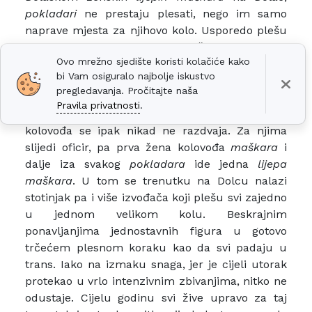
pokladari
ne prestaju plesati, nego im samo
naprave mjesta za njihovo kolo. Usporedo plešu
svaki svoje kolo, no
pokladari
više ne izvode sve
Ovo mrežno sjedište koristi kolačiće kako
figure već samo one jednostavnije. Nakon
bi Vam osiguralo najbolje iskustvo
nekoliko ponavljanja kolovođa
pokladara
daje
pregledavanja. Pročitajte naša
znak da se ta dva kola stope u jedno,
Pravila privatnosti
.
međusobno se pomiješaju. Par
pokladarskih
kolovođa se ipak nikad ne razdvaja. Za njima
slijedi oficir, pa prva žena kolovođa
maškara
i
dalje iza svakog
pokladara
ide jedna
lijepa
maškara
. U tom se trenutku na Dolcu nalazi
stotinjak pa i više izvođača koji plešu svi zajedno
u jednom velikom kolu. Beskrajnim
ponavljanjima jednostavnih figura u gotovo
trčećem plesnom koraku kao da svi padaju u
trans. Iako na izmaku snaga, jer je cijeli utorak
protekao u vrlo intenzivnim zbivanjima, nitko ne
odustaje. Cijelu godinu svi žive upravo za taj