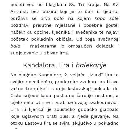
početi već od blagdana Sv. Tri kralja. Na Sv.
Antuna, bez obzira koji je to dan u tjednu,
održava se prvo
balo
na kojem
kapo sale
pozdravi prisutne mještane i posebne goste:
načelnika općine, liječnika i svećenika te najavi
početak pokladnih običaja. Od toga svečanog
bala
i maškarama je omogućen dolazak i
sudjelovanje u zbivanjima.
Kandalora, lira i
halekanje
Na blagdan Kandalore, 2. veljače „izlazi“ lira te
svojim specifičnim, prodornim zvukom prati sve
važne trenutke i radnje lastovskog poklada do
Čiste srijede kada pokladne čarolije nestane, a
cijelo selo utihne i vrati se svojoj svakodnevici.
1
Lira ili lijerica
je solističko gudačko glazbalo
koje uglavnom prati ples, a rjeđe pjevanje. Na
otoku Lastovu lira se svira isključivo u pokladno