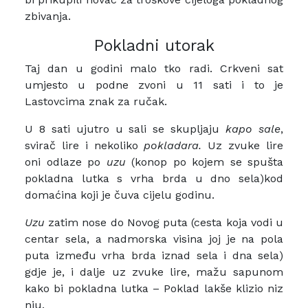
zbivanja.
Pokladni utorak
Taj dan u godini malo tko radi. Crkveni sat
umjesto u podne zvoni u 11 sati i to je
Lastovcima znak za ručak.
U 8 sati ujutro u sali se skupljaju
kapo sale
,
svirač lire i nekoliko
pokladara.
Uz zvuke lire
oni odlaze po
uzu
(konop po kojem se spušta
pokladna lutka s vrha brda u dno sela)kod
domaćina koji je čuva cijelu godinu.
Uzu
zatim nose do Novog puta (cesta koja vodi u
centar sela, a nadmorska visina joj je na pola
puta između vrha brda iznad sela i dna sela)
gdje je, i dalje uz zvuke lire, mažu sapunom
kako bi pokladna lutka – Poklad lakše klizio niz
nju.