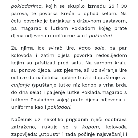
pokladarima,
kojih se skupilo između 25 i 30
parova, te povorka kreće u ophod selom. Na
čelu povorke je barjaktar s državnom zastavom,
pa magarac s lutkom Pokladom kojeg prate
djeca odjevena u uniforme kao i
pokladari
.
Za njima ide svirač lire,
kapo
sale
, pa par
kolovođa i zatim cijela povorka redoslijedom
kojim su pristizali pred salu. Na samom kraju
su ponovo djeca. Bez pjesme, ali uz sviranje lire
odlaze do načelnika općine tražiti dopuštenje za
culjanje
(spuštanje lutke niz konop s vrha brda
do dna sela) i paljenje lutke Poklada.magarac s
lutkom Pokladom kojeg prate djeca odjevena u
uniforme kao i
pokladari
.
Načelnik uz nekoliko prigodnih riječi odobrava
zatraženo, rukuje se s
kapom,
kolovođa
zapovijeda: „Otpust!“ i tada počinje najsvečaniji i