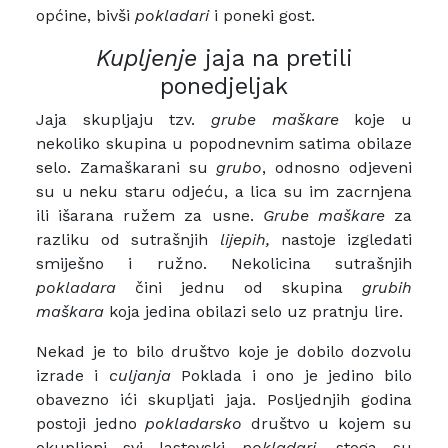
općine, bivši
pokladari
i poneki gost.
Kupljenje
jaja na pretili
ponedjeljak
Jaja skupljaju tzv.
grube maškare
koje u
nekoliko skupina u popodnevnim satima obilaze
selo. Zamaškarani su
grubo
, odnosno odjeveni
su u neku staru odjeću, a lica su im zacrnjena
ili išarana ružem za usne.
Grube maškare
za
razliku od sutrašnjih
lijepih,
nastoje izgledati
smiješno i ružno. Nekolicina sutrašnjih
pokladara
čini jednu od skupina
grubih
maškara
koja jedina obilazi selo uz pratnju lire.
Nekad je to bilo društvo koje je dobilo dozvolu
izrade i
culjanja
Poklada i ono je jedino bilo
obavezno ići skupljati jaja. Posljednjih godina
postoji jedno
pokladarsko
društvo u kojem su
okupljeni svi lastovski
pokladari
, stoga su