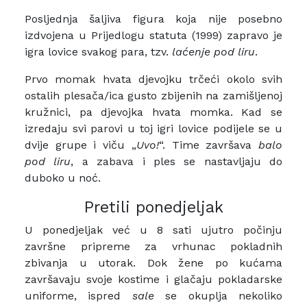
Posljednja šaljiva figura koja nije posebno
izdvojena u Prijedlogu statuta (1999) zapravo je
igra lovice svakog para, tzv.
laćenje pod liru
.
Prvo momak hvata djevojku trčeći okolo svih
ostalih plesača/ica gusto zbijenih na zamišljenoj
kružnici, pa djevojka hvata momka. Kad se
izredaju svi parovi u toj igri lovice podijele se u
dvije grupe i viču „
Uvo!
“. Time završava
balo
pod liru
, a zabava i ples se nastavljaju do
duboko u noć.
Pretili ponedjeljak
U ponedjeljak već u 8 sati ujutro počinju
završne pripreme za vrhunac pokladnih
zbivanja u utorak. Dok žene po kućama
završavaju svoje kostime i glačaju pokladarske
uniforme, ispred
sale
se okuplja nekoliko