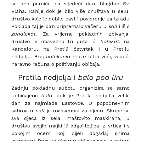
se ono pomiče na sljedeći dan, blagdan Sv.
Vlaha. Ranije dok je bilo više društava u selu,
društvo koje je dobilo čast i povjerenje za izradu
Poklada taj je dan pripremalo večeru u
sali
i išlo
zahalekat
. Za vrijeme pokladnih zbivanja,
društvo je obavezno tri puta ići
halekat
: na
Kandaloru, na Pretili četvrtak i u Pretilu
nedjelju. Broj
halekanja
može biti i veći, vodeći
naravno računa o poštivanju običaja.
Pretila nedjelja i
balo pod liru
Zadnju pokladnu subotu organizira se samo
uobičajeno
balo
, dok je Pretila nedjelja veliki
dan za najmlađe Lastovce. U popodnevnim
satima u
sali
je maskenbal za djecu. Skupe se
sva djeca iz sela, maštovito maskirana, u
društvu svojih majki ili odgojiteljica iz vrtića i s
pokojim ocem koji cijeli događaj snima
kamerom. Prvo uz pjesmu obilaze selo, a potom