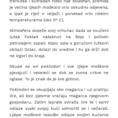
trenutak i sutradan nitko nije bolestan, premda
je većina
lijepih maškara
vrlo oskudno odjevena,
a ipak je riječ o veljači i ponekad vrlo niskim
temperaturama (oko 0° C).
Atmosfera doseže svoj vrhunac kada se svučeni
lutak Poklad nataknut na štap i poliven
petrolejem zapali.
Kapo sale
s gorućom lutkom
obilazi Dolac, dolazi do sredine i tu ga drži dok
ne izgori do kraja.
Skupe se svi
pokladari
i sve
lijepe maškare
pjevajući i veseleći se dok se zvona crkve ne
oglase. To je znak da je sve gotovo.
Pokladari
se okupljaju oko magarca i uz pratnju
lire, ali bez pjesme vraćaju magarca njegovom
gospodaru. Zatim isprate svirača lire te i sami
odlaze svaki svojoj kući odmoriti se i večerati.
Lijepe maškare
također odlaze svojim kućama