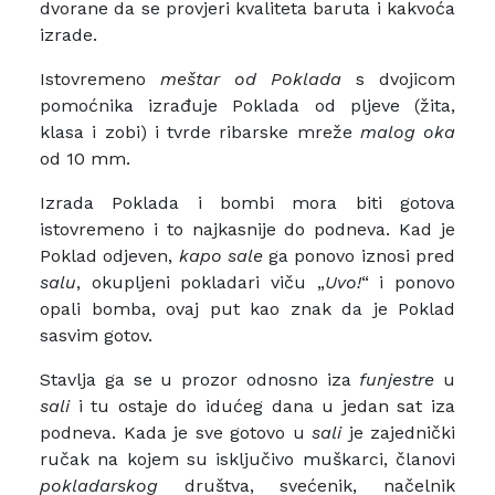
dvorane da se provjeri kvaliteta baruta i kakvoća
izrade.
Istovremeno
meštar od Poklada
s dvojicom
pomoćnika izrađuje Poklada od pljeve (žita,
klasa i zobi) i tvrde ribarske mreže
malog oka
od 10 mm.
Izrada Poklada i bombi mora biti gotova
istovremeno i to najkasnije do podneva. Kad je
Poklad odjeven,
kapo sale
ga ponovo iznosi pred
salu
, okupljeni pokladari viču „
Uvo!
“ i ponovo
opali bomba, ovaj put kao znak da je Poklad
sasvim gotov.
Stavlja ga se u prozor odnosno iza
funjestre
u
sali
i tu ostaje do idućeg dana u jedan sat iza
podneva. Kada je sve gotovo u
sali
je zajednički
ručak na kojem su isključivo muškarci, članovi
pokladarskog
društva, svećenik, načelnik