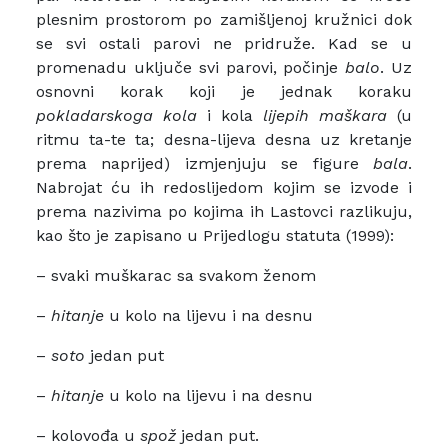
plesnim prostorom po zamišljenoj kružnici dok
se svi ostali parovi ne pridruže. Kad se u
promenadu uključe svi parovi, počinje
balo
. Uz
osnovni korak koji je jednak koraku
pokladarskoga kola
i kola
lijepih maškara
(u
ritmu ta-te ta; desna-lijeva desna uz kretanje
prema naprijed) izmjenjuju se figure
bala
.
Nabrojat ću ih redoslijedom kojim se izvode i
prema nazivima po kojima ih Lastovci razlikuju,
kao što je zapisano u Prijedlogu statuta (1999):
– svaki muškarac sa svakom ženom
–
hitanje
u kolo na lijevu i na desnu
–
soto
jedan put
–
hitanje
u kolo na lijevu i na desnu
– kolovođa u
spož
jedan put.