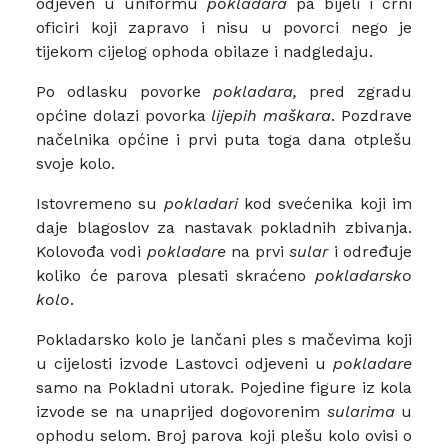
odjeven u uniformu
pokladara
pa bijeli i crni
oficiri koji zapravo i nisu u povorci nego je
tijekom cijelog ophoda obilaze i nadgledaju.
Po odlasku povorke
pokladara,
pred zgradu
općine dolazi povorka
lijepih maškara
. Pozdrave
načelnika općine i prvi puta toga dana otplešu
svoje kolo.
Istovremeno su
pokladari
kod svećenika koji im
daje blagoslov za nastavak pokladnih zbivanja.
Kolovođa vodi
pokladare
na prvi
sular
i određuje
koliko će parova plesati skraćeno
pokladarsko
kolo
.
Pokladarsko kolo je lančani ples s mačevima koji
u cijelosti izvode Lastovci odjeveni u
pokladare
samo na Pokladni utorak. Pojedine figure iz kola
izvode se na unaprijed dogovorenim
sularima
u
ophodu selom. Broj parova koji plešu kolo ovisi o