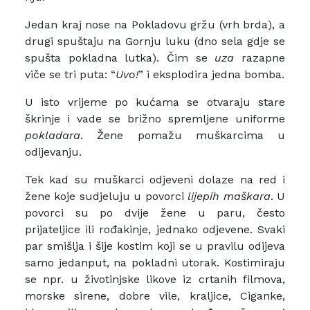
Jedan kraj nose na Pokladovu gržu (vrh brda), a
drugi spuštaju na Gornju luku (dno sela gdje se
spušta pokladna lutka). Čim se
uza
razapne
viče se tri puta: “
Uvo!
” i eksplodira jedna bomba.
U isto vrijeme po kućama se otvaraju stare
škrinje i vade se brižno spremljene uniforme
pokladara
. Žene pomažu muškarcima u
odijevanju.
Tek kad su muškarci odjeveni dolaze na red i
žene koje sudjeluju u povorci
lijepih maškara
. U
povorci su po dvije žene u paru, često
prijateljice ili rođakinje, jednako odjevene. Svaki
par smišlja i šije kostim koji se u pravilu odijeva
samo jedanput, na pokladni utorak. Kostimiraju
se npr. u životinjske likove iz crtanih filmova,
morske sirene, dobre vile, kraljice, Ciganke,