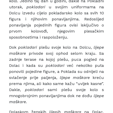
kolo. Jedino taj dan u godini, dakle na Pokladni
utorak,
pokladari
u svojim uniformama na
Dolcu izvedu cijelo pokladarsko kolo sa svih 10
figura i njihovim ponavljanjima. Redoslijed
ponavljanja pojedinih figura ovisi isključivo o
prvom kolovođi, njegovim plesačkim
sposobnostima i raspoloženju.
Dok
pokladari
plešu svoje kolo na Dolcu,
lijepe
maškare
privode svoj ophod selom kraju. Sa
zadnje terase na kojoj plešu, puca pogled na
Dolac i kada su
pokladari
već nekoliko puta
ponovili pojedine figure, a Poklada su odnijeli na
svlačenje prije paljenja,
lijepe maškare
kreću
prema njima, ali kako same kažu “uvijek kasne”.
Dakle,
pokladari
sami plešu svoje kolo s
mnogobrojnim ponavljanjima dok ne dođu
lijepe
maškare
.
Dolaskom ženskih
lijepih maškara
na Dolac,