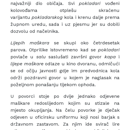
najvažniji dio običaja. Svi
pokladari
vođeni
kolovođama otplešu skraćenu
varijantu
pokladarskog
kola i krenu dalje prema
župnom uredu, sada i uz pjesmu jer su dobili
dozvolu od načelnika.
Lijepih maškara
se skupi oko četrdesetak
parova. Otprilike istovremeno kad se
pokladari
povlače u
salu
saslušati završni govor
kapa
i
lijepe maškare
odlaze u kino dvoranu, odmičući
se od očiju javnosti gdje im predvodnica kola
održi pozdravni govor u kojem je naglasak na
poželjnom ponašanju tijekom ophoda.
U povorci stoje po dvije jednako odjevene
maškare redoslijedom kojim su stizale na
mjesto okupljanja. Na čelu povorke je dječak
odjeven u oficirsku uniformu koji nosi barjak s
državnom zastavom. Za njim ide svirač lire