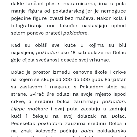
dakle lančani ples s maramicama, ima u pola
manje figura od pokladarskog jer je nemoguće
pojedine figure izvesti bez mačeva. Nakon kola i
fotografiranja one također nastavljaju ophod
selom ponovo prateći
pokladare
.
Kad su obišli sve kuće u kojima su bili
najavljeni,
pokladari
oko 18 sati dolaze na Dolac
gdje cijela svečanost doseže svoj vrhunac.
Dolac je prostor između osnovne škole i crkve
na kojem se skupi od 300 do 500 ljudi. Barjaktar
sa zastavom i magarac s Pokladom stoje sa
strane. Svirač lire odlazi na svoje mjesto ispod
crkve, a sredinu Dolca zauzimaju
pokladari
.
Lijepe maškare
i ovaj puta zaostaju u zadnjoj
kući i čekaju na svoj dolazak na Dolac.
Pedesetak
pokladara
zauzima sredinu Dolca i
na znak kolovođe počinju
balat
pokladarsko