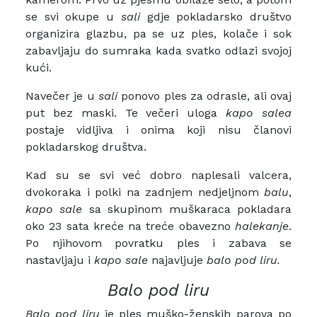
se svi okupe u
sali
gdje pokladarsko društvo
organizira glazbu, pa se uz ples, kolače i sok
zabavljaju do sumraka kada svatko odlazi svojoj
kući.
Navečer je u
sali
ponovo ples za odrasle, ali ovaj
put bez maski. Te večeri uloga
kapo salea
postaje vidljiva i onima koji nisu članovi
pokladarskog društva.
Kad su se svi već dobro naplesali valcera,
dvokoraka i polki na zadnjem nedjeljnom
balu
,
kapo sale
sa skupinom muškaraca pokladara
oko 23 sata kreće na treće obavezno
halekanje
.
Po njihovom povratku ples i zabava se
nastavljaju i
kapo sale
najavljuje
balo pod liru.
Balo pod liru
Balo pod liru
je ples muško-ženskih parova po