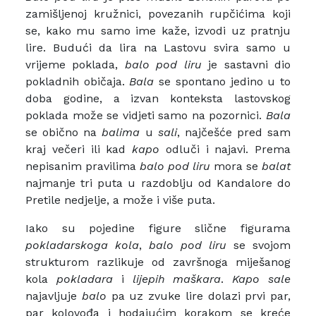
zamišljenoj kružnici, povezanih rupčićima koji
se, kako mu samo ime kaže, izvodi uz pratnju
lire. Budući da lira na Lastovu svira samo u
vrijeme poklada,
balo pod liru
je sastavni dio
pokladnih običaja.
Bala
se spontano jedino u to
doba godine, a izvan konteksta lastovskog
poklada može se vidjeti samo na pozornici.
Bala
se obično na
balima
u
sali
, najčešće pred sam
kraj večeri ili kad
kapo
odluči i najavi. Prema
nepisanim pravilima
balo pod liru
mora se
balat
najmanje tri puta u razdoblju od Kandalore do
Pretile nedjelje, a može i više puta.
Iako su pojedine figure slične figurama
pokladarskoga kola
,
balo pod liru
se svojom
strukturom razlikuje od završnoga miješanog
kola
pokladara
i
lijepih maškara
.
Kapo sale
najavljuje
balo
pa uz zvuke lire dolazi prvi par,
par kolovođa i hodajućim korakom se kreće