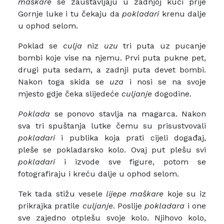
maškare
se zaustavljaju u zadnjoj kući prije
Gornje luke i tu čekaju da
pokladari
krenu dalje
u ophod selom.
Poklad se
culja
niz
uzu
tri puta uz pucanje
bombi koje vise na njemu. Prvi puta pukne pet,
drugi puta sedam, a zadnji puta devet bombi.
Nakon toga skida se
uza
i nosi se na svoje
mjesto gdje čeka slijedeće
culjanje
dogodine.
Poklada
se ponovo stavlja na magarca. Nakon
sva tri spuštanja lutke čemu su prisustvovali
pokladari
i publika koja prati cijeli događaj,
pleše se pokladarsko kolo. Ovaj put plešu svi
pokladari
i izvode sve figure, potom se
fotografiraju i kreću dalje u ophod selom.
Tek tada stižu vesele
lijepe maškare
koje su iz
prikrajka pratile
culjanje
. Poslije
pokladara
i one
sve zajedno otplešu svoje kolo. Njihovo kolo,