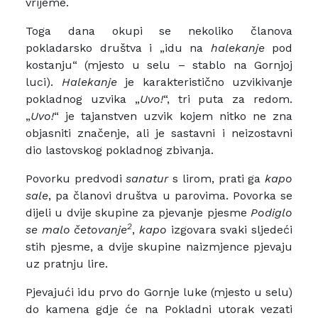
vrijeme.
Toga dana okupi se nekoliko članova
pokladarsko društva i „idu na
halekanje
pod
kostanju“ (mjesto u selu – stablo na Gornjoj
luci).
Halekanje
je karakteristično uzvikivanje
pokladnog uzvika „
Uvo!
“, tri puta za redom.
„
Uvo!
“ je tajanstven uzvik kojem nitko ne zna
objasniti značenje, ali je sastavni i neizostavni
dio lastovskog pokladnog zbivanja.
Povorku predvodi
sanatur
s lirom, prati ga
kapo
sale
, pa članovi društva u parovima. Povorka se
dijeli u dvije skupine za pjevanje pjesme
Podiglo
2
se malo četovanje
,
kapo
izgovara svaki sljedeći
stih pjesme, a dvije skupine naizmjence pjevaju
uz pratnju lire.
Pjevajući idu prvo do Gornje luke (mjesto u selu)
do kamena gdje će na Pokladni utorak vezati