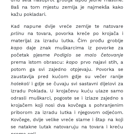
Baš na tom mjestu zemlja je najmekša kako
kažu pokladari.
Kad napune dvije vreće zemlje te natovare
prlinu
na tovara, povorka kreće po krojača i
materijal za izradu lutka. Čim prođu groblje
kapo
daje znak muškarcima iz povorke za
početak pjesme
Podiglo se malo četovanje
prema istom obrascu:
kapo
prvo najavi stih, a
potom ga svi zajedno otpjevaju. Povorka se
zaustavlja pred kućom gdje su večer ranije
halekali
i gdje se čuvaju svi sastavni dijelovi za
izradu Poklada. U krojačevu kuću ulaze samo
odrasli muškarci, pogoste se i izlaze zajedno s
krojačem koji nosi dva kovčega s pohranjenim
priborom za izradu lutka i njegovom odjećom.
Kovčege, dvije velike vreće slame i štap na koji
se natakne lutak natovaruju na tovara i kreću
prema
sali.