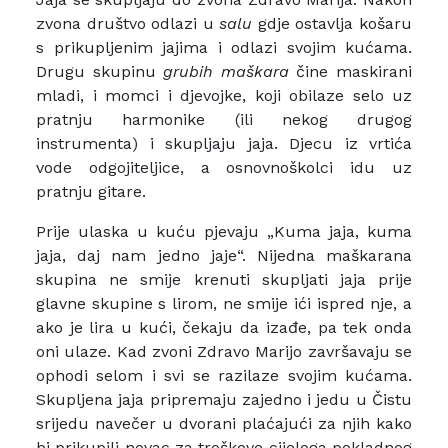
zvona društvo odlazi u
salu
gdje ostavlja košaru
s prikupljenim jajima i odlazi svojim kućama.
Drugu skupinu
grubih maškara
čine maskirani
mladi, i momci i djevojke, koji obilaze selo uz
pratnju harmonike (ili nekog drugog
instrumenta) i skupljaju jaja. Djecu iz vrtića
vode odgojiteljice, a osnovnoškolci idu uz
pratnju gitare.
Prije ulaska u kuću pjevaju „Kuma jaja, kuma
jaja, daj nam jedno jaje“. Nijedna maškarana
skupina ne smije krenuti skupljati jaja prije
glavne skupine s lirom, ne smije ići ispred nje, a
ako je lira u kući, čekaju da izađe, pa tek onda
oni ulaze. Kad zvoni Zdravo Marijo završavaju se
ophodi selom i svi se razilaze svojim kućama.
Skupljena jaja pripremaju zajedno i jedu u Čistu
srijedu navečer u dvorani plaćajući za njih kako
bi prikupili novac za troškove cijeloga pokladnog