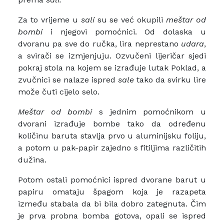
Za to vrijeme u
sali
su se već okupili
meštar od
bombi
i njegovi pomoćnici. Od dolaska u
dvoranu pa sve do ručka, lira neprestano
udara
,
a svirači se izmjenjuju. Ozvučeni lijeričar sjedi
pokraj stola na kojem se izrađuje lutak Poklad, a
zvučnici se nalaze ispred
sale
tako da svirku lire
može čuti cijelo selo.
Meštar od bombi
s jednim pomoćnikom u
dvorani izrađuje bombe tako da određenu
količinu baruta stavlja prvo u aluminijsku foliju,
a potom u pak-papir zajedno s fitiljima različitih
dužina.
Potom ostali pomoćnici ispred dvorane barut u
papiru omataju špagom koja je razapeta
između stabala da bi bila dobro zategnuta. Čim
je prva probna bomba gotova, opali se ispred