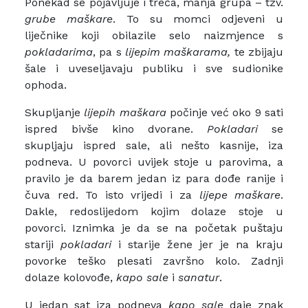
Ponekad se pojavljuje i treća, manja grupa – tzv.
grube maškare
. To su momci odjeveni u
liječnike koji obilazile selo naizmjence s
pokladarima
, pa s
lijepim maškarama,
te zbijaju
šale i uveseljavaju publiku i sve sudionike
ophoda.
Skupljanje
lijepih maškara
počinje već oko 9 sati
ispred bivše kino dvorane.
Pokladari
se
skupljaju ispred sale, ali nešto kasnije, iza
podneva. U povorci uvijek stoje u parovima, a
pravilo je da barem jedan iz para dođe ranije i
čuva red. To isto vrijedi i za
lijepe maškare
.
Dakle, redoslijedom kojim dolaze stoje u
povorci. Iznimka je da se na početak puštaju
stariji
pokladari
i starije žene jer je na kraju
povorke teško plesati završno kolo. Zadnji
dolaze kolovođe,
kapo
sale
i
sanatur
.
U jedan sat iza podneva
kapo sale
daje znak