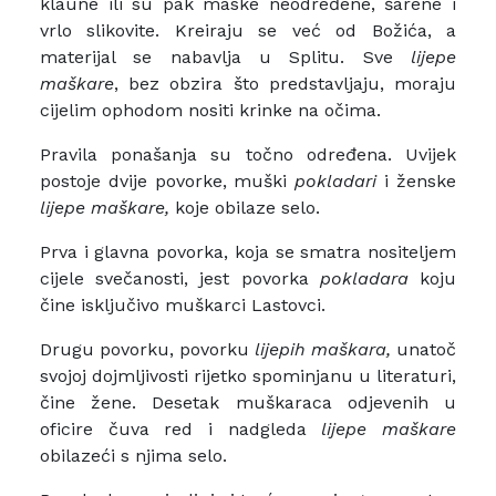
klaune ili su pak maske neodređene, šarene i
vrlo slikovite. Kreiraju se već od Božića, a
materijal se nabavlja u Splitu. Sve
lijepe
maškare
, bez obzira što predstavljaju, moraju
cijelim ophodom nositi krinke na očima.
Pravila ponašanja su točno određena. Uvijek
postoje dvije povorke, muški
pokladari
i ženske
lijepe maškare,
koje obilaze selo.
Prva i glavna povorka, koja se smatra nositeljem
cijele svečanosti, jest povorka
pokladara
koju
čine isključivo muškarci Lastovci.
Drugu povorku, povorku
lijepih maškara,
unatoč
svojoj dojmljivosti rijetko spominjanu u literaturi,
čine žene. Desetak muškaraca odjevenih u
oficire čuva red i nadgleda
lijepe maškare
obilazeći s njima selo.