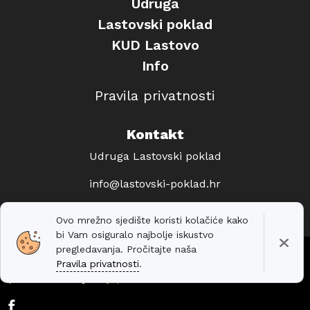
Udruga
Lastovski poklad
KUD Lastovo
Info
Pravila privatnosti
Kontakt
Udruga Lastovski poklad
info@lastovski-poklad.hr
Ovo mrežno sjedište koristi kolačiće kako
bi Vam osiguralo najbolje iskustvo
pregledavanja. Pročitajte naša
© 2010. — 2026. Udruga Lastovski poklad. Web
Pravila privatnosti
.
podrška i dizajn
Stjepan Tafra
.