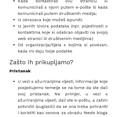
Kada kontaktiraš ovu stranicu ili
komuniciraš s njom putem e-pošte ili kada
komuniciraš putem društvenih medija;
Iz obrazaca koje možeš ispuniti;
Iz javnih izvora podataka (npr. pojedinosti o
kontaktima koje si odabrao objaviti na svojoj
web stranici ili društvenim medijima)
Od organizacija/tijela s kojima si povezan,
kada mi daju tvoje podatke
Zašto ih prikupljamo?
Pristanak
U vezi s ažuriranjima vijesti, informacije koje
posjedujemo temelje se na tome da ste dali
svoj pristanak. Na primjer, u vezi s
ažuriranjima vijesti, dali ste e-poštu, a zatim
potvrdili (suglasili) da se ona treba pohraniti
i koristiti kao osnova za obradu
feeda
bloga