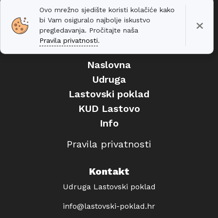
Ovo mrežno sjedište koristi kolačiće kako
bi Vam osiguralo najbolje iskustvo
pregledavanja. Pročitajte naša
Pravila privatnosti
.
Naslovna
Udruga
Lastovski poklad
KUD Lastovo
Info
Pravila privatnosti
Kontakt
Udruga Lastovski poklad
info@lastovski-poklad.hr