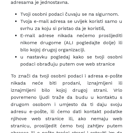
adresama je jednostavna.
Tvoji osobni podaci čuvaju se na sigurnom.
Tvoja e-mail adresa se uvijek koristi samo u
svrhu za koju si pristao da je koristiš,
E-mail adrese nikada nećemo proslijediti
nikome drugome (ALI pogledajte dolje) ili
bilo kojoj drugoj organizaciji.
u nastavku pogledaj kako se tvoji osobni
podaci obrađuju putem ove web stranice
To znači da tvoji osobni podaci i adresa e-pošte
nikada neće biti prodani, iznajmljeni ili
iznajmljeni bilo kojoj drugoj strani. Vrlo
povremeno ljudi traže da budu u kontaktu s
drugom osobom i umjesto da ti daju svoju
adresu e-pošte, ili ćemo dati kontakt podatke
njihove web stranice ili, ako nemaju web
stranicu, proslijedit ćemo tvoj zahtjev putem
obrasca ili e-pošte trećoj strani i ostaviti im da