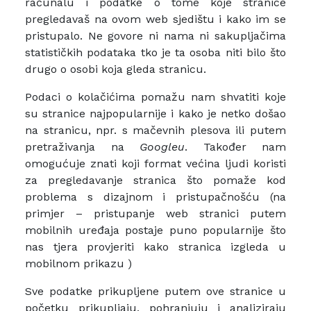
računalu i podatke o tome koje stranice
pregledavaš na ovom web sjedištu i kako im se
pristupalo. Ne govore ni nama ni sakupljačima
statističkih podataka tko je ta osoba niti bilo što
drugo o osobi koja gleda stranicu.
Podaci o kolačićima pomažu nam shvatiti koje
su stranice najpopularnije i kako je netko došao
na stranicu, npr. s mačevnih plesova ili putem
pretraživanja na
Googleu
. Također nam
omogućuje znati koji format većina ljudi koristi
za pregledavanje stranica što pomaže kod
problema s dizajnom i pristupačnošću (na
primjer – pristupanje web stranici putem
mobilnih uređaja postaje puno popularnije što
nas tjera provjeriti kako stranica izgleda u
mobilnom prikazu )
Sve podatke prikupljene putem ove stranice u
početku prikupljaju, pohranjuju i analiziraju