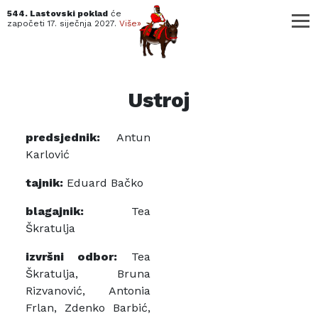
544. Lastovski poklad
će
započeti
17. siječnja 2027.
Više»
Ustroj
predsjednik:
Antun
Karlović
tajnik:
Eduard Bačko
blagajnik:
Tea
Škratulja
izvršni odbor:
Tea
Škratulja, Bruna
Rizvanović, Antonia
Frlan, Zdenko Barbić,