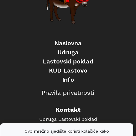
Naslovna
Udruga
Lastovski poklad
KUD Lastovo
Info
Pravila privatnosti
Kontakt
Udruga Lastovski poklad
info@lastovski-poklad.hr
Ovo mrežno sjedište koristi kolačiće kako