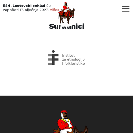
mijau
544. Lastovski poklad
će
započeti
17. siječnja 2027.
Više»
Suradnici